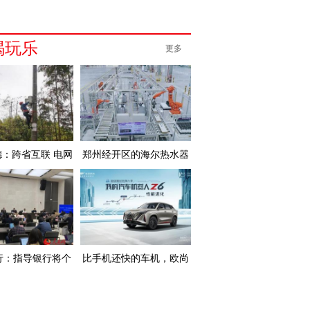
喝玩乐
更多
：跨省互联 电网
郑州经开区的海尔热水器
互
行：指导银行将个
比手机还快的车机，欧尚
人
Z