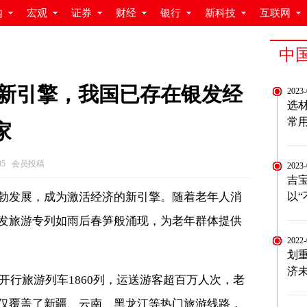
内
宏观
证券
财经
银行
新科技
互联网
中
新引擎，我国已存在银发经
2023
选
常
家
105 会员投稿
2023
吉
勃发展，成为激活经济的新引擎。随着老年人消
以
发旅游专列如雨后春笋般涌现，为老年群体提供
2022
划
济
织开行旅游列车1860列，运送游客超百万人次，老
仅覆盖了新疆、云南、黑龙江等热门旅游线路，