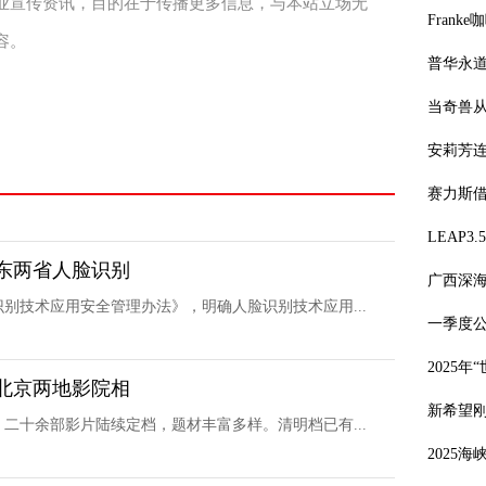
业宣传资讯，目的在于传播更多信息，与本站立场无
Frank
容。
普华永道
当奇兽从
安莉芳
赛力斯借
LEAP
东两省人脸识别
广西深海
别技术应用安全管理办法》，明确人脸识别技术应用...
一季度公
2025
北京两地影院相
新希望
二十余部影片陆续定档，题材丰富多样。清明档已有...
2025