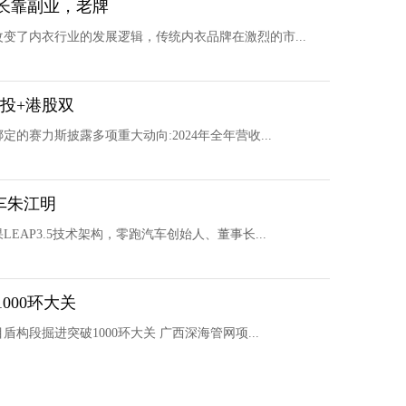
长靠副业，老牌
变了内衣行业的发展逻辑，传统内衣品牌在激烈的市...
战投+港股双
赛力斯披露多项重大动向:2024年全年营收...
汽车朱江明
AP3.5技术架构，零跑汽车创始人、董事长...
000环大关
段掘进突破1000环大关 广西深海管网项...