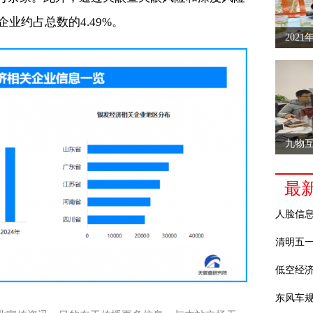
业约占总数的4.49%。
202
30
九物
APP
最
人脸信
清明五
低空经
东风车