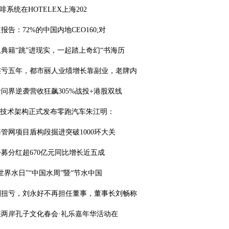
e咖啡系统在HOTELEX上海202
报告：72%的中国内地CEO160;对
典籍“跳”进现实，一起踏上奇幻“书海历
连亏五年，都市丽人业绩增长靠副业，老牌内
问界逆袭营收狂飙305%战投+港股双线
3.5技术架构正式发布零跑汽车朱江明：
管网项目盾构段掘进突破1000环大关
募分红超670亿元同比增长近五成
年“世界水日”“中国水周”暨“节水中国
刚扭亏，刘永好不再担任董事，董事长刘畅称
海峡两岸孔子文化春会·礼乐嘉年华活动在