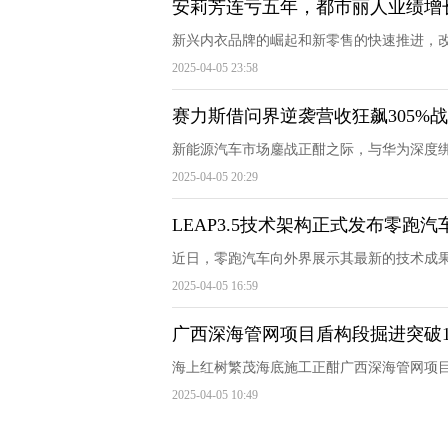
安莉芳连亏五年，都市丽人业绩增
新兴内衣品牌的崛起和新零售的快速推进，改
2025-04-05 23:58
赛力斯借问界逆袭营收狂飙305%
新能源汽车市场鏖战正酣之际，与华为深度绑定的
2025-04-05 20:29
LEAP3.5技术架构正式发布零跑
近日，零跑汽车向外界展示其最新的技术成果LE
2025-04-05 16:59
广西深海管网项目盾构段掘进突破1
海上红树繁茂海底施工正酣广西深海管网项目盾构
2025-04-05 10:49