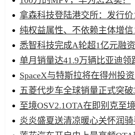
100万的MPV，华为怎么卖？
拿森科技登陆港交所：发行价10
纯权益属性、不依赖主体增信：
悉智科技完成A轮超1亿元融
单月销量达41.9万辆比亚迪
SpaceX与特斯拉将在得州投资
五菱代步车全球销量正式突破3
至境OSV2.1OTA在即别克至
炎炎盛夏送清凉暖心关怀润骑