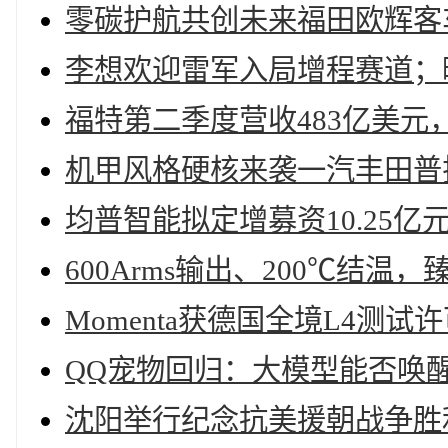
零碳护航共创未来福田欧辉客车
李想欢迎雷军入局增程赛道；
福特第二季度营收483亿美元，
机甲风格硬核来袭一汽丰田普
均普智能拟定增募资10.25亿
600Arms输出、200℃结温，臻
Momenta获德国全境L4测
QQ宠物回归：大模型能否唤醒
沈阳举行纪念抗美援朝战争胜