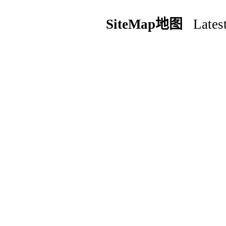
SiteMap地图
Latest